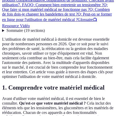
produits complémentaires
Comparaison de produits
6. Checklist avant
utilisation
7. FAQ
Q: Comment bien entretenir un tensiomètre ?
Q:
Que faire si mon matériel médical ne fonctionne pas ?
Q: Combien
de fois dois-je changer les bandelettes de test ?
Q: Peut-on se former
en ligne pour l'utilisation de matériel médical ?
Glossaire
📺
Ressource Vidéo
Sommaire
(
19
sections
)
L'utilisation de matériel médical à domicile est devenue essentielle
pour de nombreuses personnes en 2026. Que ce soit pour le suivi
des problèmes de santé, la rééducation ou la gestion des maladies
chroniques, savoir utiliser ce type d'équipement est vital. Non
seulement cela contribue au bien-être, mais cela facilite également
l'autonomie des patients. Avec la multitude d'appareils disponibles
sur le marché, il est crucial de bien comprendre leur fonctionnement
et leur entretien. Cet article vous guide à travers des étapes clés pour
optimiser l'utilisation de votre matériel médical à domicile.
1. Comprendre votre matériel médical
Avant d'utiliser votre matériel médical, il est essentiel de bien le
connaître.
Qu'est-ce que votre matériel médical ?
Cela inclut des
éléments tels que les tensiomètres, les glucomètres et les matériels de
rééducation. Chacun de ces appareils a des fonctionnalités