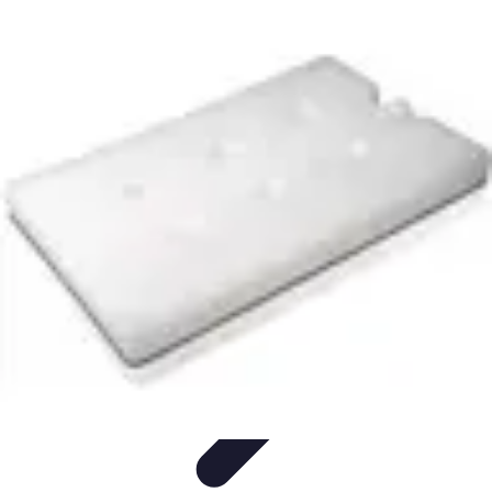
Meilleur Matériel Médical
Tendances
Équipements médicaux
Marques et fournisseurs
Guide
d'achat
Équipement à domicile
Meilleur Matériel Médical