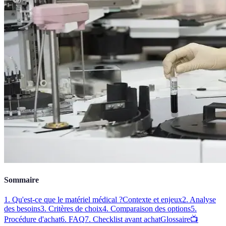
Sommaire
1. Qu'est-ce que le matériel médical ?
Contexte et enjeux
2. Analyse
des besoins
3. Critères de choix
4. Comparaison des options
5.
Procédure d'achat
6. FAQ
7. Checklist avant achat
Glossaire
📺