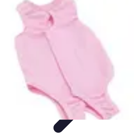
Meilleur Matériel Médical
Tendances
Équipements médicaux
Marques et fournisseurs
Guide
d'achat
Équipement à domicile
Meilleur Matériel Médical