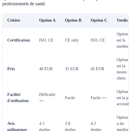
professionnels de santé.
Critère
Option A
Option B
Option C
Verdict
Option 
Certification
ISO, CE
CE only
ISO, CE
est la
meilleur
Option 
est la
Prix
40 EUR
35 EUR
45 EUR
moins
chère.
Option 
Facilité
Difficulté
Facile
Facile ++
est la pl
d'utilisation
++
accessibl
Option 
Avis
4.5
3.8
4.2
a les
utilisateurs
étoiles
étoiles
étoiles
meilleur