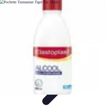
Meilleur Matériel Médical
Tendances
Équipements médicaux
Marques et fournisseurs
Guide
d'achat
Équipement à domicile
Meilleur Matériel Médical