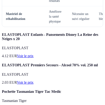
résultats
Améliore
Matériel de
Nécessite un
Thér
la santé
réhabilitation
suivi régulier
bles
physique
ELASTOPLAST Enfants - Pansements Disney La Reine des
Neiges x 20
ELASTOPLAST
4.12
EUR
Voir le prix
ELASTOPLAST Premiers Secours - Alcool 70% vol. 250 ml
ELASTOPLAST
2.03
EUR
Voir le prix
Pochette Tasmanian Tiger Tac Medic
Tasmanian Tiger