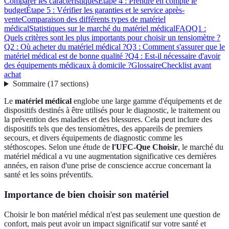
Comparer les caractéristiques
Étape 4 : Prendre en compte le
budget
Étape 5 : Vérifier les garanties et le service après-
vente
Comparaison des différents types de matériel
médical
Statistiques sur le marché du matériel médical
FAQ
Q1 :
Quels critères sont les plus importants pour choisir un tensiomètre ?
Q2 : Où acheter du matériel médical ?
Q3 : Comment s'assurer que le
matériel médical est de bonne qualité ?
Q4 : Est-il nécessaire d'avoir
des équipements médicaux à domicile ?
Glossaire
Checklist avant
achat
Sommaire
(
17
sections
)
Le
matériel médical
englobe une large gamme d'équipements et de
dispositifs destinés à être utilisés pour le diagnostic, le traitement ou
la prévention des maladies et des blessures. Cela peut inclure des
dispositifs tels que des tensiomètres, des appareils de premiers
secours, et divers équipements de diagnostic comme les
stéthoscopes. Selon une étude de
l'UFC-Que Choisir
, le marché du
matériel médical a vu une augmentation significative ces dernières
années, en raison d'une prise de conscience accrue concernant la
santé et les soins préventifs.
Importance de bien choisir son matériel
Choisir le bon matériel médical n'est pas seulement une question de
confort, mais peut avoir un impact significatif sur votre santé et