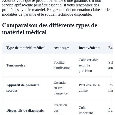
Assurez-vous que le produit bénéficie d'une garantie. Un bon
service après-vente peut être essentiel si vous rencontrez des
problèmes avec le matériel. Exigez une documentation claire sur les
modalités de garantie et le soutien technique disponible.
Comparaison des différents types de
matériel médical
Type de matériel médical
Avantages
Inconvénients
Exem
Coût variable
Facilité
Suiv
Tensiomètre
selon la
d'utilisation
artér
précision
Essentiel
Appareil de premiers
Peut être sous-
Inte
en cas
secours
utilisé
immé
d'urgence
Précision
Coût
Dispositifs de diagnostic
des
Éval
important