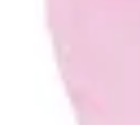
Meilleur Matériel Médical
Tendances
Équipements médicaux
Marques et fournisseurs
Guide d'ach
Meilleur Matériel Médical