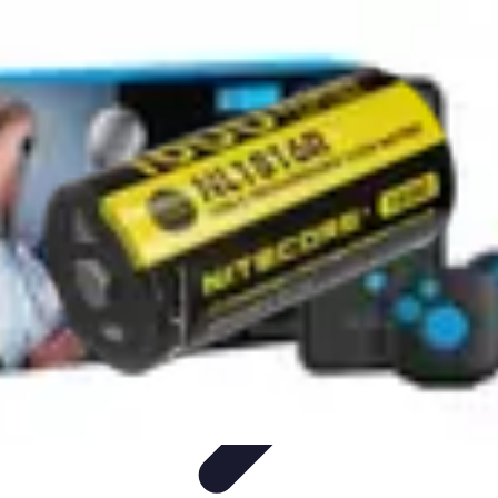
Meilleur Matériel Médical
Tendances
Équipements médicaux
Marques et fournisseurs
Guide
d'achat
Équipement à domicile
Meilleur Matériel Médical