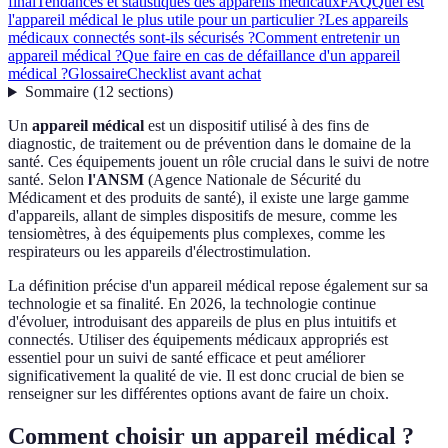
final
Tendances et statistiques des appareils médicaux
FAQ
Quel est
l'appareil médical le plus utile pour un particulier ?
Les appareils
médicaux connectés sont-ils sécurisés ?
Comment entretenir un
appareil médical ?
Que faire en cas de défaillance d'un appareil
médical ?
Glossaire
Checklist avant achat
Sommaire
(
12
sections
)
Un
appareil médical
est un dispositif utilisé à des fins de
diagnostic, de traitement ou de prévention dans le domaine de la
santé. Ces équipements jouent un rôle crucial dans le suivi de notre
santé. Selon
l'ANSM
(Agence Nationale de Sécurité du
Médicament et des produits de santé), il existe une large gamme
d'appareils, allant de simples dispositifs de mesure, comme les
tensiomètres, à des équipements plus complexes, comme les
respirateurs ou les appareils d'électrostimulation.
La définition précise d'un appareil médical repose également sur sa
technologie et sa finalité. En 2026, la technologie continue
d'évoluer, introduisant des appareils de plus en plus intuitifs et
connectés. Utiliser des équipements médicaux appropriés est
essentiel pour un suivi de santé efficace et peut améliorer
significativement la qualité de vie. Il est donc crucial de bien se
renseigner sur les différentes options avant de faire un choix.
Comment choisir un appareil médical ?