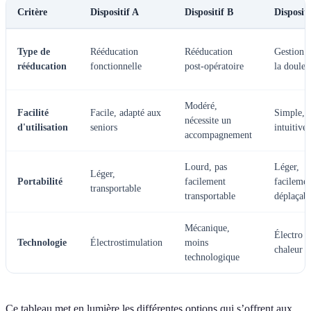
Critère
Dispositif A
Dispositif B
Disposit
Type de
Rééducation
Rééducation
Gestion 
rééducation
fonctionnelle
post-opératoire
la douleu
Modéré,
Facilité
Facile, adapté aux
Simple,
nécessite un
d'utilisation
seniors
intuitive
accompagnement
Lourd, pas
Léger,
Léger,
Portabilité
facilement
facileme
transportable
transportable
déplaçab
Mécanique,
Électro e
Technologie
Électrostimulation
moins
chaleur
technologique
Ce tableau met en lumière les différentes options qui s’offrent aux