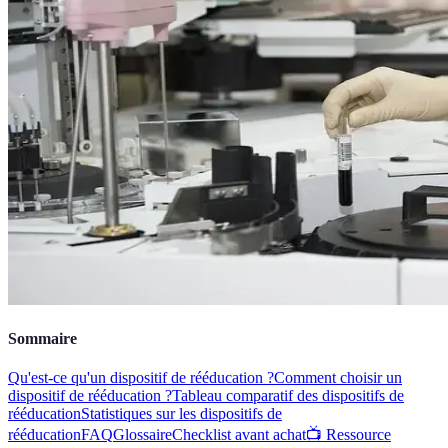
Sommaire
Qu'est-ce qu'un dispositif de rééducation ?
Comment choisir un
dispositif de rééducation ?
Tableau comparatif des dispositifs de
rééducation
Statistiques sur les dispositifs de
rééducation
FAQ
Glossaire
Checklist avant achat
📺 Ressource