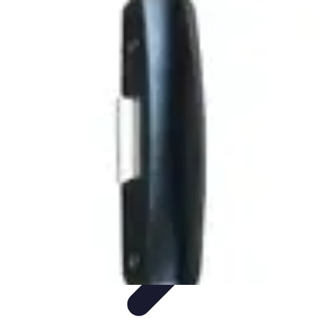
Meilleur Matériel Médical
Tendances
Équipements médicaux
Marques et fournisseurs
Guide
d'achat
Équipement à domicile
Meilleur Matériel Médical