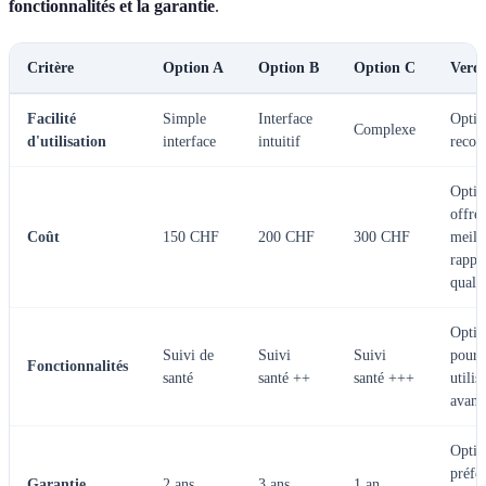
fonctionnalités et la garantie
.
Critère
Option A
Option B
Option C
Verdi
Facilité
Simple
Interface
Optio
Complexe
d'utilisation
interface
intuitif
reco
Optio
offre 
Coût
150 CHF
200 CHF
300 CHF
meill
rappo
qualit
Optio
Suivi de
Suivi
Suivi
pour 
Fonctionnalités
santé
santé ++
santé +++
utilis
avanc
Optio
préfé
Garantie
2 ans
3 ans
1 an