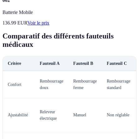
002
Batterie Mobile
136.99
EUR
Voir le prix
Comparatif des différents fauteuils
médicaux
Critère
Fauteuil A
Fauteuil B
Fauteuil C
Rembourrage
Rembourrage
Rembourrage
Confort
doux
ferme
standard
Releveur
Ajustabilité
Manuel
Non réglable
électrique