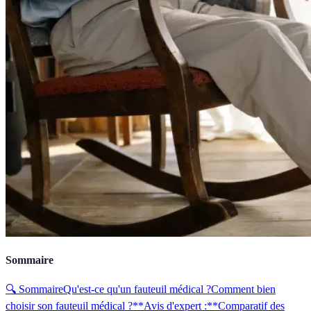
Sommaire
🔍 Sommaire
Qu'est-ce qu'un fauteuil médical ?
Comment bien
choisir son fauteuil médical ?
**Avis d'expert :**
Comparatif des