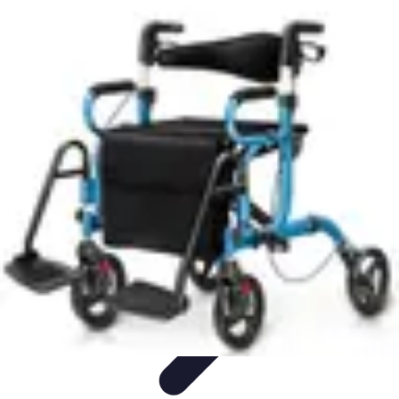
Meilleur Matériel Médical
Tendances
Équipements médicaux
Marques et fournisseurs
Guide
d'achat
Équipement à domicile
Meilleur Matériel Médical