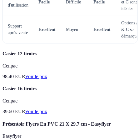
Facile
Difficile
Facile
et C sont
d'utilisation
idéales
Options A
Support
Excellent
Moyen
Excellent
& C se
après-vente
démarquen
Casier 12 tiroirs
Cenpac
98.40
EUR
Voir le prix
Casier 16 tiroirs
Cenpac
39.60
EUR
Voir le prix
Présentoir Flyers En PVC 21 X 29.7 cm - Easyflyer
Easyflyer