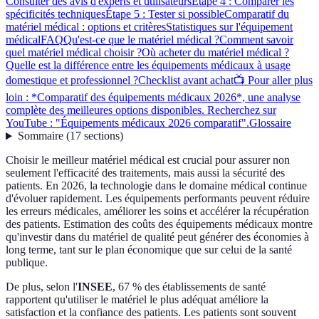
Consulter des avis d'experts et utilisateurs
Étape 4 : Comparer les
spécificités techniques
Étape 5 : Tester si possible
Comparatif du
matériel médical : options et critères
Statistiques sur l'équipement
médical
FAQ
Qu'est-ce que le matériel médical ?
Comment savoir
quel matériel médical choisir ?
Où acheter du matériel médical ?
Quelle est la différence entre les équipements médicaux à usage
domestique et professionnel ?
Checklist avant achat
📺 Pour aller plus
loin : *Comparatif des équipements médicaux 2026*, une analyse
complète des meilleures options disponibles. Recherchez sur
YouTube : "Équipements médicaux 2026 comparatif".
Glossaire
Sommaire
(
17
sections
)
Choisir le meilleur matériel médical est crucial pour assurer non
seulement l'efficacité des traitements, mais aussi la sécurité des
patients. En 2026, la technologie dans le domaine médical continue
d'évoluer rapidement. Les équipements performants peuvent réduire
les erreurs médicales, améliorer les soins et accélérer la récupération
des patients. Estimation des coûts des équipements médicaux montre
qu'investir dans du matériel de qualité peut générer des économies à
long terme, tant sur le plan économique que sur celui de la santé
publique.
De plus, selon l'
INSEE
, 67 % des établissements de santé
rapportent qu'utiliser le matériel le plus adéquat améliore la
satisfaction et la confiance des patients. Les patients sont souvent