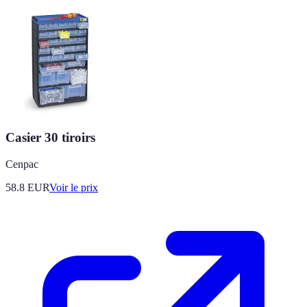
Casier 30 tiroirs
Cenpac
58.8
EUR
Voir le prix