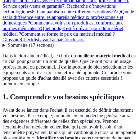
d'acquisition
5. Les avis et recommandations des professionnels
6.
Service après-vente et garantie
7. Recherche d’innovations
technologiques
8. Comparaison entre différentes options
FAQ
Quelle
est la différence entre les appareils médicaux professionnels et
domestiques ?
Comment savoir si un produit est conforme aux
normes médicales ?
Quel budget est à prévoir pour du matériel
médical ?
Comment se forme le prix du matériel médical ?
Glossaire
Checklist avant achat
Conclusion
Sommaire
(
17
sections
)
Dans le domaine médical, le choix du
meilleur matériel médical
est
crucial pour garantir un soin de qualité. Que ce soit pour un usage
professionnel ou personnel, il est important de bien sélectionner les
équipements afin d'assurer une efficacité optimale. Cet article vous
propose un guide d'achat détaillé avec des critères essentiels à
prendre en compte.
1. Comprendre vos besoins spécifiques
Avant de se lancer dans l'achat, il est essentiel de définir clairement
vos besoins. Par exemple, un praticien en médecine générale aura
des exigences différentes de celles d'un spécialiste. Prenons
l'exemple d'un médecin généraliste qui peut avoir besoin d'un
tensiomètre polyvalent, tandis qu'un cardiologue choisira un appareil
plus sophistiqué.
Identifier vos besoins
vous permettra de ne pas