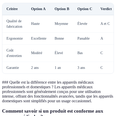
Critère
Option A
Option B
Option C
Verdict
Qualité de
Haute
Moyenne
Élevée
A et C
fabrication
Ergonomie
Excellente
Bonne
Passable
A
Coût
Modéré
Élevé
Bas
C
d'entretien
Garantie
2 ans
1 an
3 ans
C
### Quelle est la différence entre les appareils médicaux
professionnels et domestiques ? Les appareils médicaux
professionnels sont généralement conçus pour une utilisation
intense, offrant des fonctionnalités avancées, tandis que les appareils
domestiques sont simplifiés pour un usage occasionnel.
Comment savoir si un produit est conforme aux