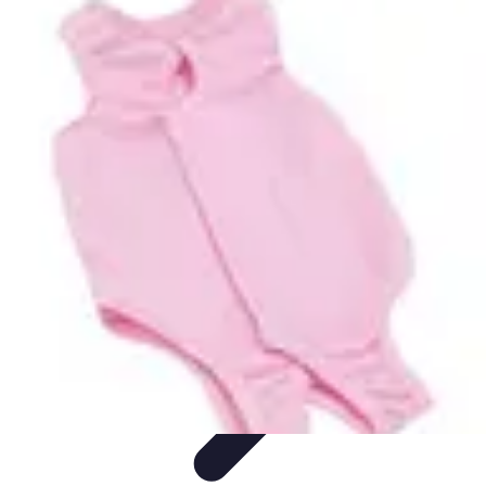
Meilleur Matériel Médical
Tendances
Équipements médicaux
Marques et fournisseurs
Guide
d'achat
Équipement à domicile
Meilleur Matériel Médical