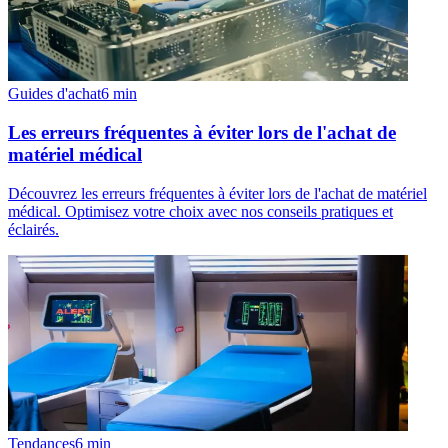
Guides d'achat
6
min
Les erreurs fréquentes à éviter lors de l'achat de
matériel médical
Découvrez les erreurs fréquentes à éviter lors de l'achat de matériel
médical. Optimisez votre choix avec nos conseils pratiques et
éclairés.
Tendances
6
min