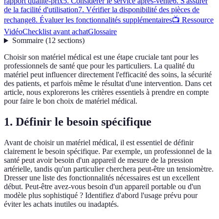
rapport qualité-prix
5. Considérer le service après-vente
6. S'assurer
de la facilité d'utilisation
7. Vérifier la disponibilité des pièces de
rechange
8. Évaluer les fonctionnalités supplémentaires
📺 Ressource
Vidéo
Checklist avant achat
Glossaire
Sommaire
(
12
sections
)
Choisir son matériel médical est une étape cruciale tant pour les
professionnels de santé que pour les particuliers. La qualité du
matériel peut influencer directement l'efficacité des soins, la sécurité
des patients, et parfois même le résultat d'une intervention. Dans cet
article, nous explorerons les critères essentiels à prendre en compte
pour faire le bon choix de matériel médical.
1. Définir le besoin spécifique
Avant de choisir un matériel médical, il est essentiel de définir
clairement le besoin spécifique. Par exemple, un professionnel de la
santé peut avoir besoin d'un appareil de mesure de la pression
artérielle, tandis qu'un particulier cherchera peut-être un tensiomètre.
Dresser une liste des fonctionnalités nécessaires est un excellent
début. Peut-être avez-vous besoin d'un appareil portable ou d'un
modèle plus sophistiqué ? Identifiez d'abord l'usage prévu pour
éviter les achats inutiles ou inadaptés.