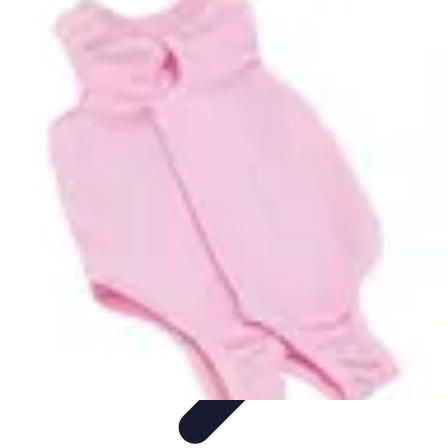
Meilleur Matériel Médical
Tendances
Équipements médicaux
Marques et fournisseurs
Guide
d'achat
Équipement à domicile
Meilleur Matériel Médical