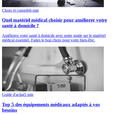
Choix et conseils
6
min
Quel matériel médical choisir pour améliorer votre
santé à domicile ?
Améliorez votre santé à domicile avec notre guide sur le matériel
médical essentiel. Faites le bon choix pour votre bien-être.
Guide d'achat
5
min
Top 5 des équipements médicaux adaptés à vos
besoins