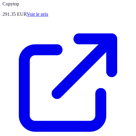
Copytop
291.35
EUR
Voir le prix