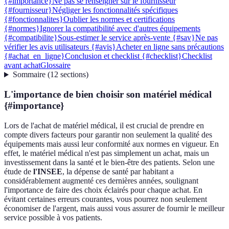
{#importance}
Ne pas se renseigner sur le fournisseur
{#fournisseur}
Négliger les fonctionnalités spécifiques
{#fonctionnalites}
Oublier les normes et certifications
{#normes}
Ignorer la compatibilité avec d'autres équipements
{#compatibilite}
Sous-estimer le service après-vente {#sav}
Ne pas
vérifier les avis utilisateurs {#avis}
Acheter en ligne sans précautions
{#achat_en_ligne}
Conclusion et checklist {#checklist}
Checklist
avant achat
Glossaire
Sommaire
(
12
sections
)
L'importance de bien choisir son matériel médical
{#importance}
Lors de l'achat de matériel médical, il est crucial de prendre en
compte divers facteurs pour garantir non seulement la qualité des
équipements mais aussi leur conformité aux normes en vigueur. En
effet, le matériel médical n'est pas simplement un achat, mais un
investissement dans la santé et le bien-être des patients. Selon une
étude de
l'INSEE
, la dépense de santé par habitant a
considérablement augmenté ces dernières années, soulignant
l'importance de faire des choix éclairés pour chaque achat. En
évitant certaines erreurs courantes, vous pourrez non seulement
économiser de l'argent, mais aussi vous assurer de fournir le meilleur
service possible à vos patients.