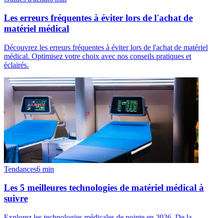
Les erreurs fréquentes à éviter lors de l'achat de
matériel médical
Découvrez les erreurs fréquentes à éviter lors de l'achat de matériel
médical. Optimisez votre choix avec nos conseils pratiques et
éclairés.
Tendances
6
min
Les 5 meilleures technologies de matériel médical à
suivre
Explorez les technologies médicales de pointe en 2026. De la