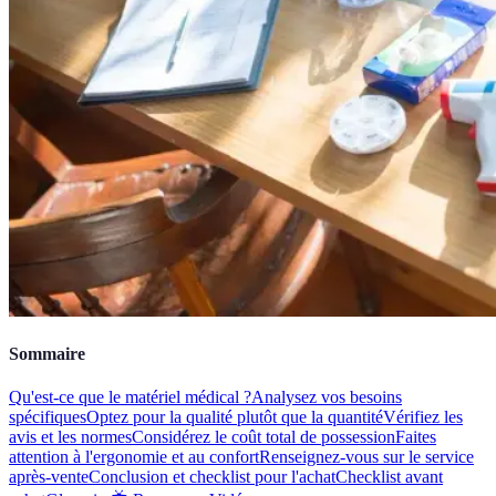
Sommaire
Qu'est-ce que le matériel médical ?
Analysez vos besoins
spécifiques
Optez pour la qualité plutôt que la quantité
Vérifiez les
avis et les normes
Considérez le coût total de possession
Faites
attention à l'ergonomie et au confort
Renseignez-vous sur le service
après-vente
Conclusion et checklist pour l'achat
Checklist avant