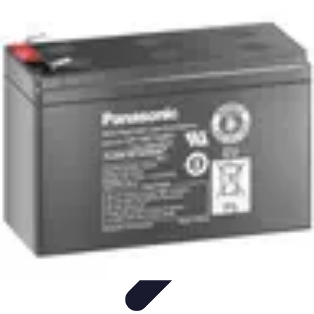
Meilleur Matériel Médical
Tendances
Équipements médicaux
Marques et fournisseurs
Guide
d'achat
Équipement à domicile
Meilleur Matériel Médical