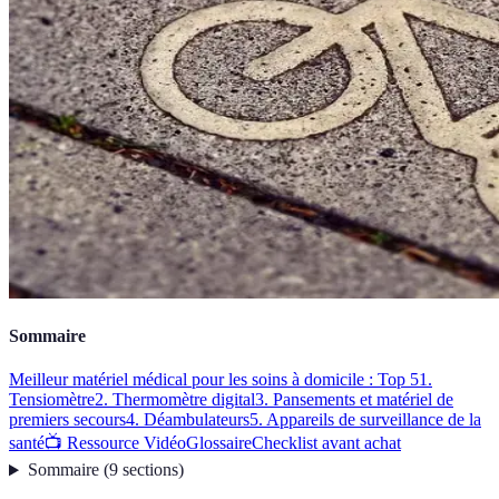
Sommaire
Meilleur matériel médical pour les soins à domicile : Top 5
1.
Tensiomètre
2. Thermomètre digital
3. Pansements et matériel de
premiers secours
4. Déambulateurs
5. Appareils de surveillance de la
santé
📺 Ressource Vidéo
Glossaire
Checklist avant achat
Sommaire
(
9
sections
)