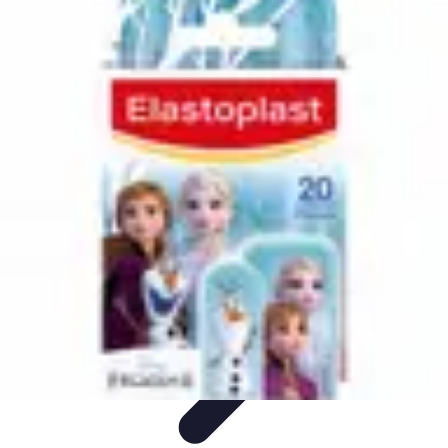
Meilleur Matériel Médical
Tendances
Équipements médicaux
Marques et fournisseurs
Guide
d'achat
Équipement à domicile
Meilleur Matériel Médical