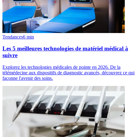
Tendances
6
min
Les 5 meilleures technologies de matériel médical à
suivre
Explorez les technologies médicales de pointe en 2026. De la
télémédecine aux dispositifs de diagnostic avancés, découvrez ce qui
façonne l'avenir des soins.