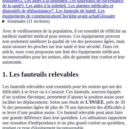
ajustables
3. Les aides à la mobilité
4. Les dispositifs de surveillance
de la santé
5. Les aides à la toilette
6. Les alarmes médicales et
dispositifs de téléassistance
7. Les fauteuils de bain
8. Les
équipements de communication
Checklist avant achat
Glossaire
Sommaire
(
11
sections
)
Avec le vieillissement de la population, il est essentiel de réfléchir au
meilleur matériel médical pour seniors. Ces équipements peuvent
non seulement améliorer la qualité de vie des personnes âgées, mais
aussi rassurer les proches sur leur santé et leur sécurité. Dans cet
article, nous vous proposons une liste des équipements médicaux
incontournables pour les seniors, afin de garantir leur confort et leur
autonomie.
1. Les fauteuils relevables
Les fauteuils relevables sont essentiels pour les seniors qui ont des
difficultés à se lever ou à s’asseoir. Ces fauteuils, souvent équipés
d’un système électrique, permettent d’ajuster la position assise pour
faciliter les déplacements. Selon une étude de
L’INSEE
, près de 30
% des personnes âgées de plus de 70 ans éprouvent des difficultés à
se lever d’une position assise. Un fauteuil relevable peut ainsi faire
une grande différence dans leur quotidien. Les utilisateurs rapportent
une sensation d'indépendance et un plus grand confort au quotidien,
rendant ce type d'équipement incontournable.