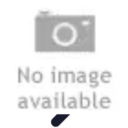
Meilleur Matériel Médical
Tendances
Équipements médicaux
Marques et fournisseurs
Guide
d'achat
Équipement à domicile
Meilleur Matériel Médical