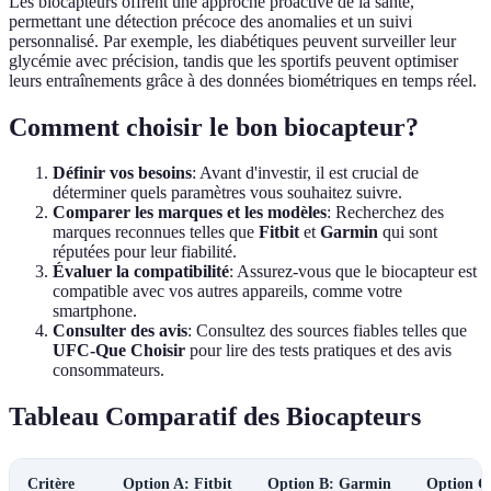
Les biocapteurs offrent une approche proactive de la santé,
permettant une détection précoce des anomalies et un suivi
personnalisé. Par exemple, les diabétiques peuvent surveiller leur
glycémie avec précision, tandis que les sportifs peuvent optimiser
leurs entraînements grâce à des données biométriques en temps réel.
Comment choisir le bon biocapteur?
Définir vos besoins
: Avant d'investir, il est crucial de
déterminer quels paramètres vous souhaitez suivre.
Comparer les marques et les modèles
: Recherchez des
marques reconnues telles que
Fitbit
et
Garmin
qui sont
réputées pour leur fiabilité.
Évaluer la compatibilité
: Assurez-vous que le biocapteur est
compatible avec vos autres appareils, comme votre
smartphone.
Consulter des avis
: Consultez des sources fiables telles que
UFC-Que Choisir
pour lire des tests pratiques et des avis
consommateurs.
Tableau Comparatif des Biocapteurs
Critère
Option A: Fitbit
Option B: Garmin
Option C