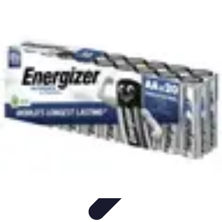
Meilleur Matériel Médical
Tendances
Équipements médicaux
Marques et fournisseurs
Guide
d'achat
Équipement à domicile
Meilleur Matériel Médical