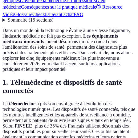
géniques
L'avenir de la médecine
5. Impression 3D en
médecine
Conséquences sur la pratique médicale
📺 Ressource
Vidéo
Glossaire
Checklist avant achat
FAQ
Sommaire
(
15
sections
)
Dans un monde où la technologie évolue à une vitesse fulgurante,
l'industrie médicale ne fait pas exception.
Les équipements
médicaux innovants
jouent désormais un rôle crucial dans
l'amélioration des soins de santé, permettant des diagnostics plus
précis et des traitements plus efficaces. Dans cet article, nous allons
explorer les cinq équipements médicaux les plus innovants à
considérer en 2026, en mettant l'accent sur leurs applications
pratiques et leur impact potentiel.
1. Télémédecine et dispositifs de santé
connectés
La
télémédecine
a pris son envol grâce à l'évolution des
technologies numériques. Les dispositifs de santé connectés, tels que
les montres intelligentes et les appareils de surveillance à domicile,
permettent aux patients de suivre leurs signes vitaux en temps réel.
Selon
l'INSEE
, plus de 35% des Français utilisent désormais des
dispositifs portables pour surveiller leur santé. Ces outils facilitent
également la communication entre les médecins et leurs patients,