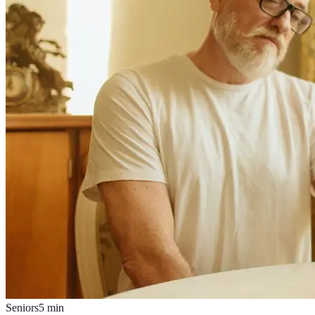
Seniors
5
min