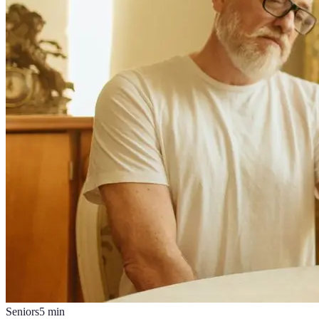
Seniors
5
min